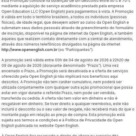
Esta Promoção consiste na obtenção de um desconto entre 50% e 70%
mediante a aquisição do serviço acadêmico prestado pela empresa
Open Education LLC (Open English) para pagamentos à vista. A Promoção
é válida em todo o território brasileiro, a todos os indivíduos (pessoas
físicas), de idade legal, que desejem aderir ao curso da Open English e
submetam seus dados pessoais através de preenchimento do formulário
de inscrição, disponível na página de internet da Open English, e também
àqueles que realizem contato diretamente com a central de atendimento,
através dos números telefônicos divulgados na página da internet
http://www.openenglish.com.br
(os “Participantes”).
A promoção será válida entre 00h de 04 de agosto de 2026 à 22h20 de
09 de agosto de 2026 (doravante denominado “Prazo”). Uma vez
encerrado o Prazo, a Promoção será desativada e a oferta de serviços
oferecido pela Open English já não implicará nos benefícios aqui
descritos. A Promoção não tem caráter cumulativo, nem poderá ser
utilizada conjuntamente com qualquer outra ação promocional que possa
estar em vigor durante o referido Prazo, nem pode ser vendida,
transferida ou cedida. A oferta não tem valor em dinheiro e não é
resgatável em dinheiro. Se tiver direito a qualquer reembolso, este não
incluirá o desconto ou o seu valor de resgate, não receberá mais do que o
montante pago em relação ao preço de compra. Esta promoção está
sujeita aos termos e condições e à Política de Privacidade da Open
English publicada no website Open English.
À Open English fica reservado o direito de alterar ou cancelar dita