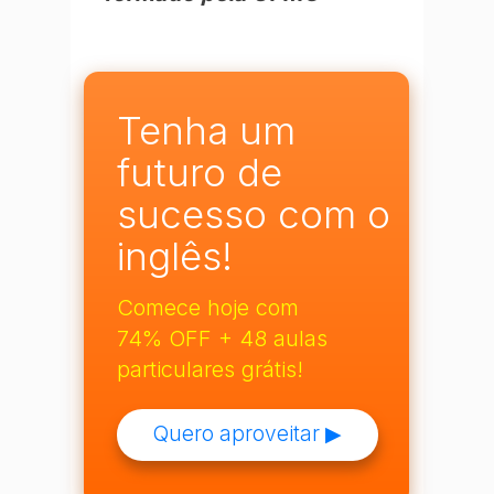
Tenha um
futuro de
sucesso com o
inglês!
Comece hoje com
74% OFF + 48 aulas
particulares grátis!
Quero aproveitar ▶