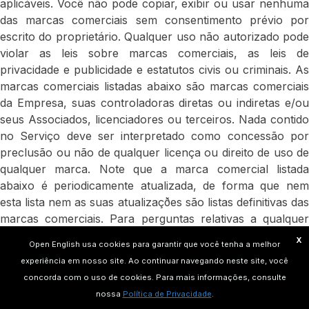
aplicáveis. Você não pode copiar, exibir ou usar nenhuma
das marcas comerciais sem consentimento prévio por
escrito do proprietário. Qualquer uso não autorizado pode
violar as leis sobre marcas comerciais, as leis de
privacidade e publicidade e estatutos civis ou criminais. As
marcas comerciais listadas abaixo são marcas comerciais
da Empresa, suas controladoras diretas ou indiretas e/ou
seus Associados, licenciadores ou terceiros. Nada contido
no Serviço deve ser interpretado como concessão por
preclusão ou não de qualquer licença ou direito de uso de
qualquer marca. Note que a marca comercial listada
abaixo é periodicamente atualizada, de forma que nem
esta lista nem as suas atualizaçðes são listas definitivas das
marcas comerciais. Para perguntas relativas a qualquer
uma das marcas comerciais ou das marcas comerciais
X
Open English usa cookies para garantir que você tenha a melhor
listadas abaixo, escreva para Open Education LLC
experiência em nosso site. Ao continuar navegando neste site, você
Atencion: Business and Legal Affairs, 255 Giralda Avenue,
concorda com o uso de cookies. Para mais informações, consulte
Suite 500. Coral Gables, Fl 33134. Open English, o nome
nossa
Política de Privacidade
.
em logotipo da “Open English”, English Highway e outras