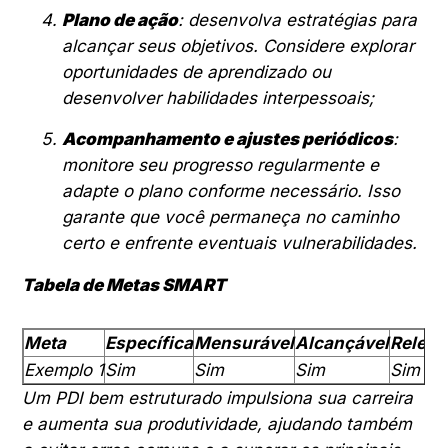
Plano de ação
: desenvolva estratégias para
alcançar seus objetivos. Considere explorar
oportunidades de aprendizado ou
desenvolver habilidades interpessoais;
Acompanhamento e ajustes periódicos
:
monitore seu progresso regularmente e
adapte o plano conforme necessário. Isso
garante que você permaneça no caminho
certo e enfrente eventuais vulnerabilidades.
Tabela de Metas SMART
Meta
Específica
Mensurável
Alcançável
Releva
Exemplo 1
Sim
Sim
Sim
Sim
Um PDI bem estruturado impulsiona sua carreira
e aumenta sua produtividade, ajudando também