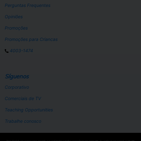
Perguntas Frequentes
Opiniões
Promoções
Promoções para Criancas
4003-1474
Síguenos
Corporativo
Comerciais de TV
Teaching Opportunities
Trabalhe conosco
Open English usa cookies para garantir que você tenha a melhor experiência em nosso site. Ao continuar navegando neste site,