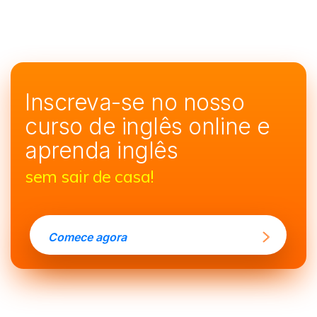
Inscreva-se no nosso
curso de
inglês online e
aprenda inglês
sem sair de casa!
Comece agora