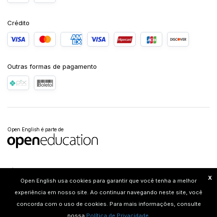
Crédito
Outras formas de pagamento
Open English é parte de
Política de Privacidade
Termos de Serviço
Mapa do Site
Copyright © 2025 Open
Education LLC. Todos os direitos reservados. Os nomes e logotipos Open English e Open
X
Open English usa cookies para garantir que você tenha a melhor
English Junior são marcas registradas.
experiência em nosso site. Ao continuar navegando neste site, você
Este site é protegido por reCAPTCHA e a
Política de Privacidade
e os
Termos de Serviço
concorda com o uso de cookies. Para mais informações, consulte
do Google se aplicam.
nossa
Política de Privacidade
.