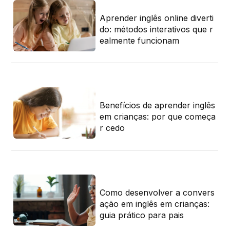
li
Aprender inglês online diverti
 fo
do: métodos interativos que r
ealmente funcionam
pa
Benefícios de aprender inglês
 pa
em crianças: por que começa
id
r cedo
Como desenvolver a convers
s
ação em inglês em crianças:
ver
guia prático para pais
os