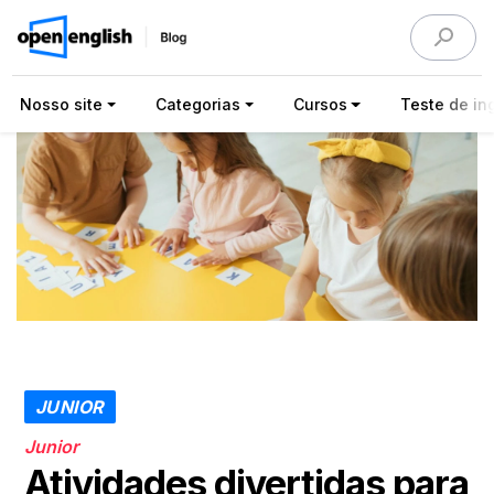
Nosso site
Categorias
Cursos
Teste de ing
JUNIOR
Junior
Atividades divertidas para