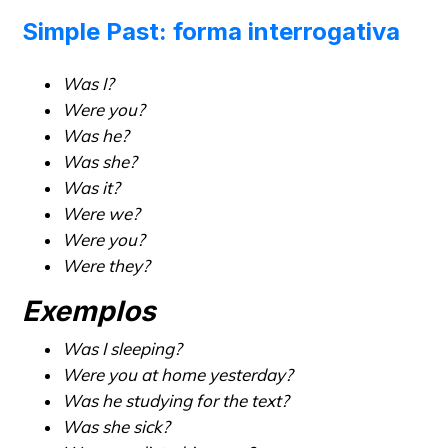
Simple Past: forma interrogativa
Was I?
Were you?
Was he?
Was she?
Was it?
Were we?
Were you?
Were they?
Exemplos
Was I sleeping?
Were you at home yesterday?
Was he studying for the text?
Was she sick?