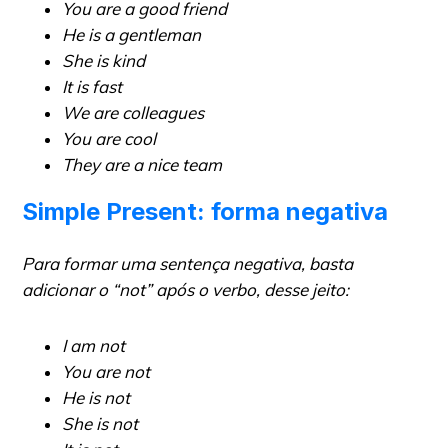
You are a good friend
He is a gentleman
She is kind
It is fast
We are colleagues
You are cool
They are a nice team
Simple Present: forma negativa
Para formar uma sentença negativa, basta
adicionar o “
not
” após o verbo, desse jeito:
I am not
You are not
He is not
She is not