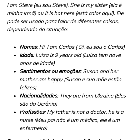
I am Steve
(eu sou Steve),
She is my sister
(ela é
minha irmã) ou
It is hot here
(está calor aqui). Ele
pode ser usado para falar de diferentes coisas,
dependendo da situação:
Nomes
:
Hi, I am Carlos
( Oi, eu sou o Carlos)
Idade
:
Luiza is 9 years old
(Luiza tem nove
anos de idade)
Sentimentos ou emoções
:
Susan and her
mother are happy
(Susan e sua mãe estão
felizes)
Nacionalidades
:
They are from Ukraine
(Eles
são da Ucrânia)
Profissões
:
My father is not a doctor, he is a
nurse
(Meu pai não é um médico, ele é um
enfermeiro)