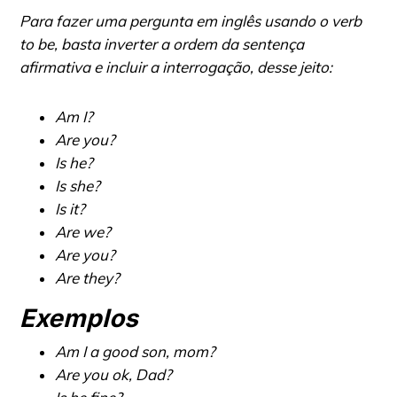
Para fazer uma pergunta em inglês usando o verb
to be, basta inverter a ordem da sentença
afirmativa e incluir a interrogação, desse jeito:
Am I?
Are you?
Is he?
Is she?
Is it?
Are we?
Are you?
Are they?
Exemplos
Am I a good son, mom?
Are you ok, Dad?