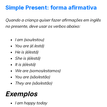
Simple Present: forma afirmativa
Quando a criança quiser fazer afirmações em inglês
no presente, deve usar os verbos abaixo:
I am (sou/estou)
You are (é /está)
He is (é/está)
She is (é/está)
It is (é/está)
We are (somos/estamos)
You are (são/estão)
They are (são/estão)
Exemplos
I am happy today