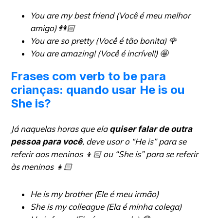
You are my best friend (Você é meu melhor
amigo)
👫🏻
You are so pretty (Você é tão bonita)
🌹
You are amazing! (Você é incrível!)
🤩
Frases com verb to be para
crianças: quando usar He is ou
She is?
Já naquelas horas que ela
quiser falar de outra
, deve usar o “He is” para se
pessoa para você
referir aos meninos 👦🏻 ou “She is” para se referir
às meninas 👧🏻
He is my brother (Ele é meu irmão)
She is my colleague (Ela é minha colega)