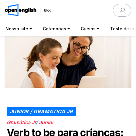
Nosso site
Categorias
Cursos
Teste de ing
JUNIOR / GRAMÁTICA JR
Gramática Jr
/
Junior
Verb to be para crianças: