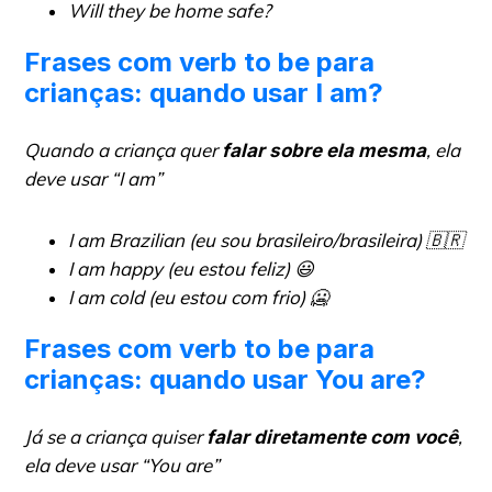
Will they be home safe?
Frases com verb to be para
crianças: quando usar I am?
Quando a criança quer
, ela
falar sobre ela mesma
deve usar “I am”
I am Brazilian (eu sou brasileiro/brasileira)
🇧🇷
I am happy (eu estou feliz)
😃
I am cold (eu estou com frio)
🥶
Frases com verb to be para
crianças: quando usar You are?
Já se a criança quiser
,
falar diretamente com você
ela deve usar “You are”