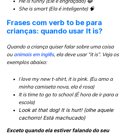
He is funny (Ele é engraçado)
😂
She is smart (Ela é inteligente)
🧠
Frases com verb to be para
crianças: quando usar It is?
Quando a criança quiser falar sobre uma coisa
ou
, ela deve usar “
it is”
. Veja os
animais em inglês
exemplos abaixo:
I love my new t-shirt, it is pink. (Eu amo a
minha camiseta nova, ela é rosa)
It is time to go to school (É hora de ir para a
escola)
Look at that dog! It is hurt! (olhe aquele
cachorro! Está machucado)
Exceto quando ela estiver falando do seu