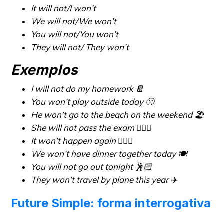
It will not/I won’t
We will not/We won’t
You will not/You won’t
They will not/ They won’t
Exemplos
I will not do my homework
📔
You won’t play outside today
🙁
He won’t go to the beach on the weekend
🏖️
She will not pass the exam
🤦🏻‍♀️
It won’t happen again
🙅🏻‍♀️
We won’t have dinner together today
🍽️
You will not go out tonight
🕺🏻
They won’t travel by plane this year
✈️
Future Simple: forma interrogativa