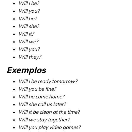
Will I be?
Will you?
Will he?
Will she?
Will it?
Will we?
Will you?
Will they?
Exemplos
Will I be ready tomorrow?
Will you be fine?
Will he come home?
Will she call us later?
Will it be clean at the time?
Will we stay together?
Will you play video games?