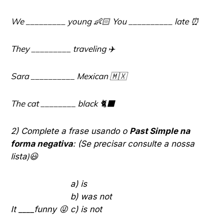
We _________ young
👶🏻
You __________ late
⏰
They _________ traveling
✈️
Sara __________ Mexican
🇲🇽
The cat ________ black
🐈‍⬛
2) Complete a frase usando o
Past Simple na
forma negativa
: (Se precisar consulte a nossa
)😃
lista
a) is
b) was not
😜
It ____funny
c) is not