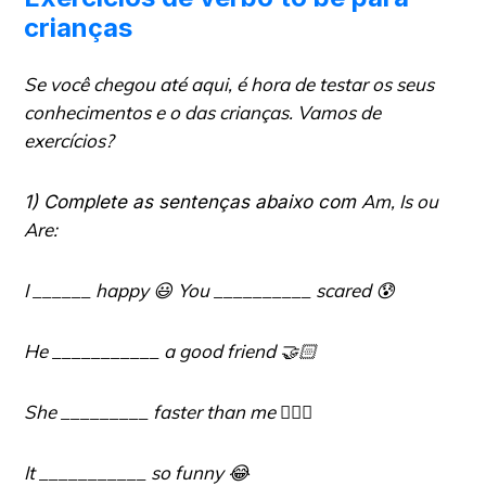
crianças
Se você chegou até aqui, é hora de testar os seus
conhecimentos e o das crianças. Vamos de
exercícios?
Am, Is
ou
1) Complete as sentenças abaixo com
Are
:
I ______ happy
😃
You __________ scared
😰
He ___________ a good friend
🤝🏻
She _________ faster than me
🏃🏻‍♀️
It ___________ so funny
😂