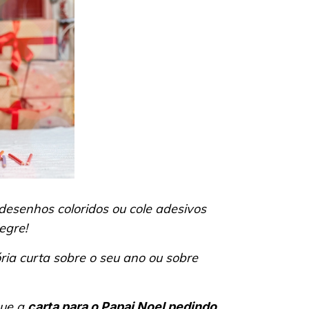
esenhos coloridos ou cole adesivos
egre!
ia curta sobre o seu ano ou sobre
ue a
carta para o Papai Noel pedindo