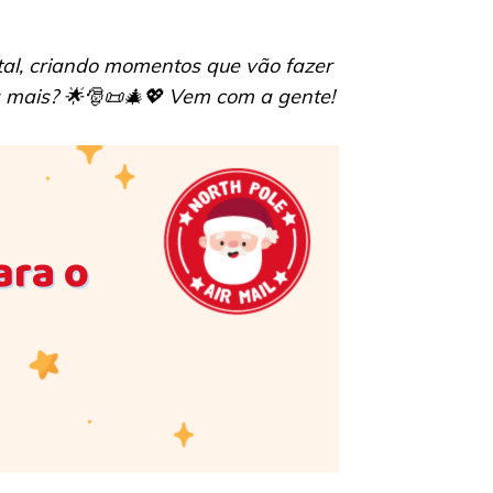
tal, criando momentos que vão fazer
a mais? 🌟🎅📜🎄💖 Vem com a gente!