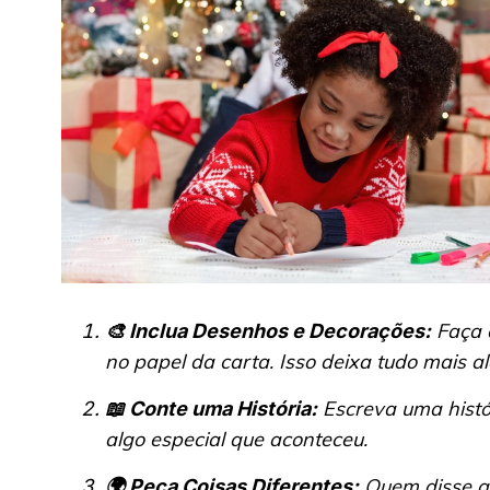
Faça d
🎨 Inclua Desenhos e Decorações:
no papel da carta. Isso deixa tudo mais al
Escreva uma histór
📖 Conte uma História:
algo especial que aconteceu.
Quem disse q
🌍 Peça Coisas Diferentes: