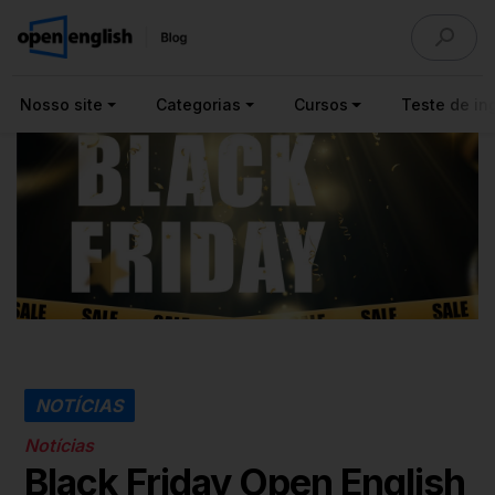
Nosso site
Categorias
Cursos
Teste de ing
NOTÍCIAS
Notícias
Black Friday Open English