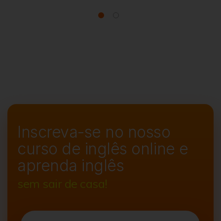
Inscreva-se no nosso
curso de
inglês online e
aprenda inglês
sem sair de casa!