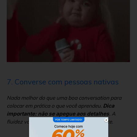
7. Converse com pessoas nativas
Nada melhor do que uma boa
conversation
para
colocar em prática o que você aprendeu.
Dica
. A
importante: não se apegue aos detalhes
fluidez vai sendo construída gradativamente.