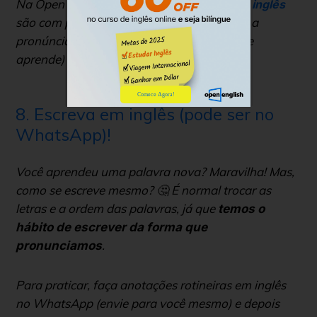
Na Open English, todas as nossas
aulas de inglês
são com p
rofessores nativos
, que corrigem a
pronúncia em tempo real. Quem sabe faz (e
aprende) ao vivo!⚡
Comece Agora!
8. Escreva em inglês (pode ser no
WhatsApp)!
Você aprendeu uma palavra nova? Maravilha! Mas,
como se escreve mesmo? 🤔 É normal trocar as
letras e a ordem das palavras, já que
temos o
hábito de escrever da forma que
.
pronunciamos
Para praticar, faça anotações rotineiras em inglês
no WhatsApp (envie para você mesmo) e depois