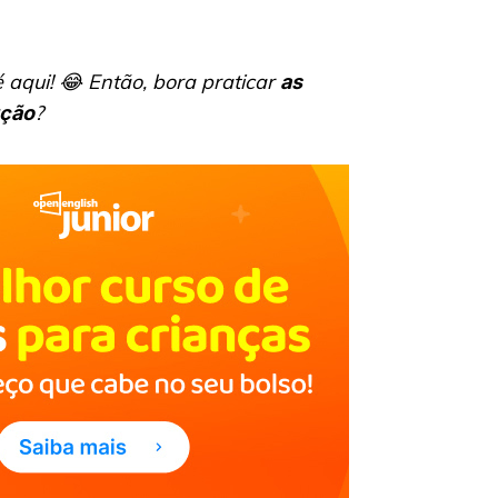
 aqui! 😂 Então, bora praticar
as
?
ução