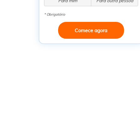
Para mim
Para outra pessoa
* Obrigatório
Comece agora