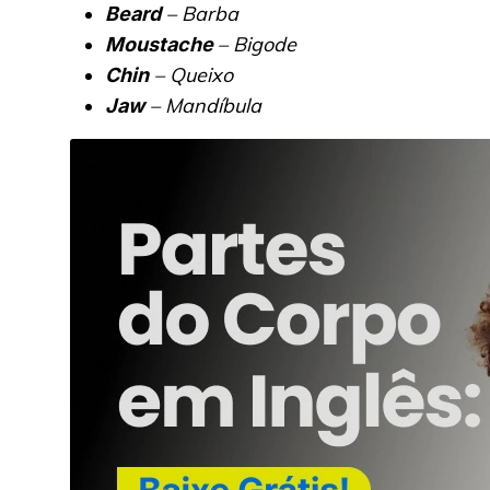
– Barba
Beard
– Bigode
Moustache
– Queixo
Chin
– Mandíbula
Jaw