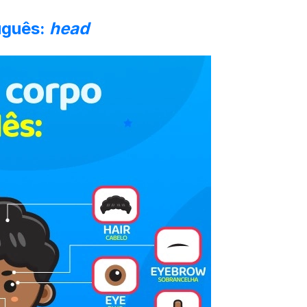
uguês:
head