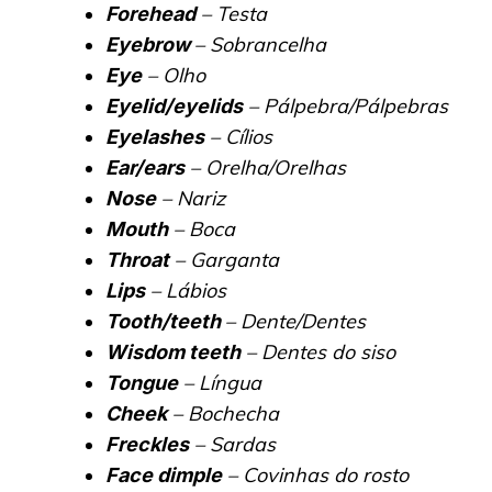
– Testa
Forehead
– Sobrancelha
Eyebrow
– Olho
Eye
– Pálpebra/Pálpebras
Eyelid/eyelids
– Cílios
Eyelashes
– Orelha/Orelhas
Ear/ears
– Nariz
Nose
– Boca
Mouth
– Garganta
Throat
– Lábios
Lips
– Dente/Dentes
Tooth/teeth
– Dentes do siso
Wisdom teeth
– Língua
Tongue
– Bochecha
Cheek
– Sardas
Freckles
– Covinhas do rosto
Face dimple