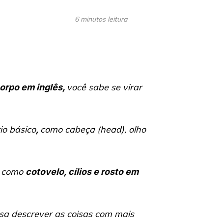
6 minutos leitura
você sabe se virar
corpo em inglês,
io básico
como cabeça (
head
), olho
,
, como
cotovelo, cílios e rosto em
cisa descrever as coisas com mais