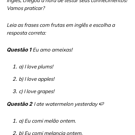
inglês, chegou a hora de testar seus conhecimentos!
Vamos praticar?
Leia as frases com frutas em inglês e escolha a
resposta correta:
Eu amo ameixas!
Questão 1
a) I love plums!
b) I love apples!
c) I love grapes!
I ate watermelon yesterday
🍉
Questão 2
a) Eu comi melão ontem.
b) Eu comi melancia ontem.