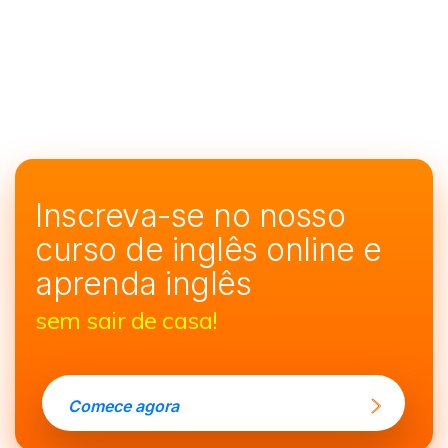
Inscreva-se no nosso
curso de
inglês online e
aprenda inglês
sem sair de casa!
Comece agora