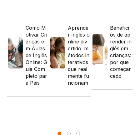
 i
Como M
Aprende
Benefíci
pa
otivar Cri
r inglês o
os de ap
anç
anças e
nline div
render in
m
m Aulas
ertido: m
glês em
s
de Inglês
étodos in
crianças:
ria
Online: G
terativos
por que
rs
uia Com
que real
começar
pr
pleto par
mente fu
cedo
do
a Pais
ncionam
id