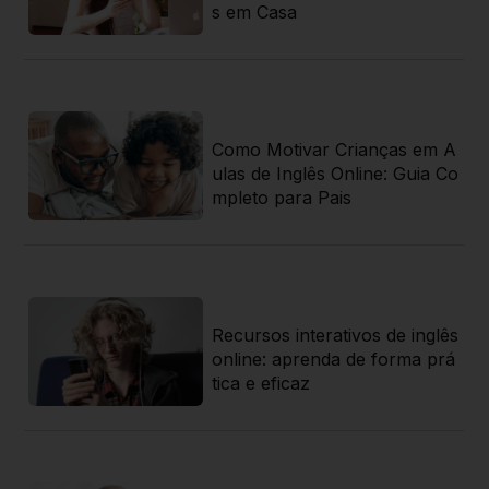
s em Casa
 j
Como Motivar Crianças em A
 g
ulas de Inglês Online: Guia Co
 r
mpleto para Pais
Recursos interativos de inglês
az
online: aprenda de forma prá
a
tica e eficaz
sa