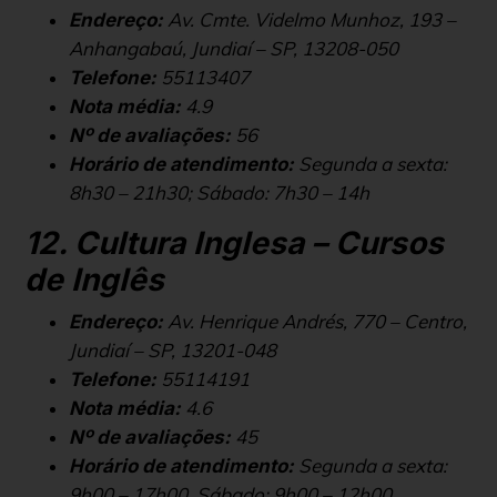
Av. Cmte. Videlmo Munhoz, 193 –
Endereço:
Anhangabaú, Jundiaí – SP, 13208-050
55113407
Telefone:
4.9
Nota média:
56
Nº de avaliações:
Segunda a sexta:
Horário de atendimento:
8h30 – 21h30; Sábado: 7h30 – 14h
12. Cultura Inglesa – Cursos
de Inglês
Av. Henrique Andrés, 770 – Centro,
Endereço:
Jundiaí – SP, 13201-048
55114191
Telefone:
4.6
Nota média:
45
Nº de avaliações:
Segunda a sexta:
Horário de atendimento:
9h00 – 17h00, Sábado: 9h00 – 12h00