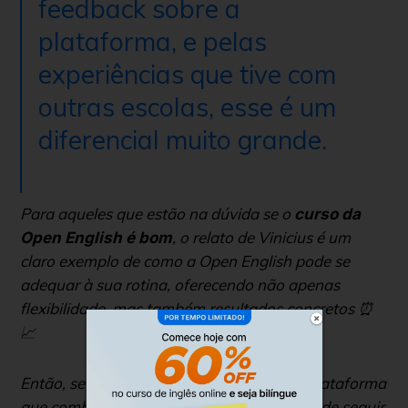
feedback sobre a
plataforma, e pelas
experiências que tive com
outras escolas, esse é um
diferencial muito grande.
Para aqueles que estão na dúvida se o
curso da
, o relato de Vinicius é um
Open English é bom
claro exemplo de como a Open English pode se
adequar à sua rotina, oferecendo não apenas
flexibilidade, mas também resultados concretos ⏰
📈
Então, se você está procurando por uma plataforma
que combine eficácia com diversão, é hora de seguir