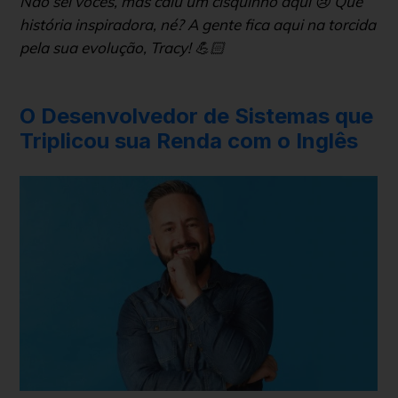
Não sei vocês, mas caiu um cisquinho aqui 😢 Que
história inspiradora, né? A gente fica aqui na torcida
pela sua evolução, Tracy! 💪🏻
O Desenvolvedor de Sistemas que
Triplicou sua Renda com o Inglês