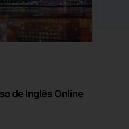
o de Inglês Online