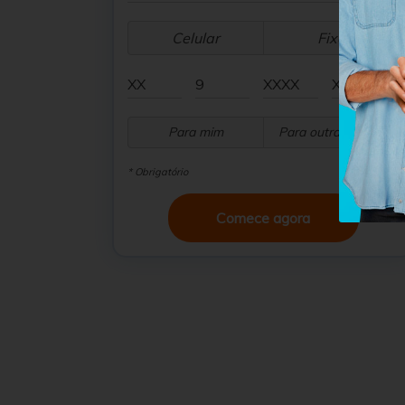
Celular
Fixo
Para mim
Para outra pessoa
* Obrigatório
Comece agora