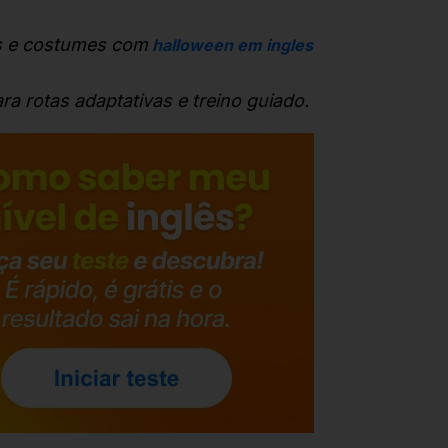
es e costumes com
halloween em ingles
ra rotas adaptativas e treino guiado.