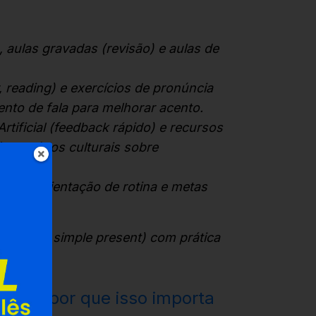
, aulas gravadas (revisão) e aulas de
r, reading) e exercícios de pronúncia
to de fala para melhorar acento.
rtificial (feedback rápido) e recursos
(conteúdos culturais sobre
o com orientação de rotina e metas
 perfect, simple present) com prática
aulas: por que isso importa