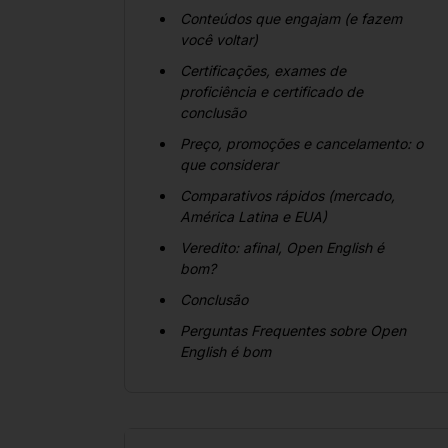
Conteúdos que engajam (e fazem
você voltar)
Certificações, exames de
proficiência e certificado de
conclusão
Preço, promoções e cancelamento: o
que considerar
Comparativos rápidos (mercado,
América Latina e EUA)
Veredito: afinal, Open English é
bom?
Conclusão
Perguntas Frequentes sobre Open
English é bom