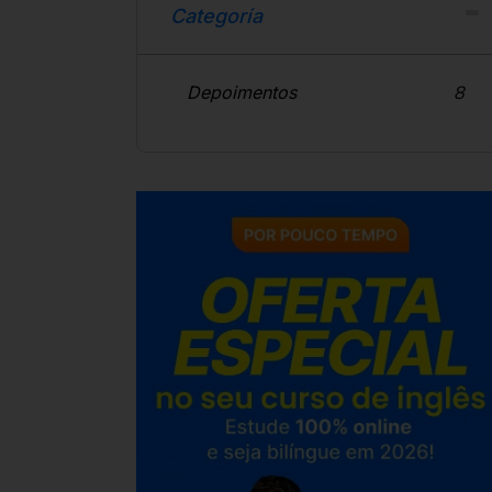
Categoría
Depoimentos
8