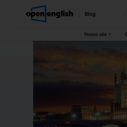
Nosso site