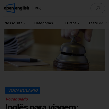
Nosso site
Categorias
Cursos
Teste de ing
VOCABULÁRIO
Vocabulário
Inglês para viagem: