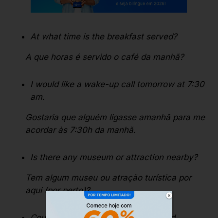
At what time is the breakfast served?
A que horas é servido o café da manhã?
I would like a wake-up call tomorrow at 7:30
am.
Gostaria que alguém ligasse amanhã para me
acordar às 7:30h da manhã.
Is there any museum or attraction nearby?
Tem algum museu ou atração turística por
aqui (por perto)?
Could you please suggest me a good