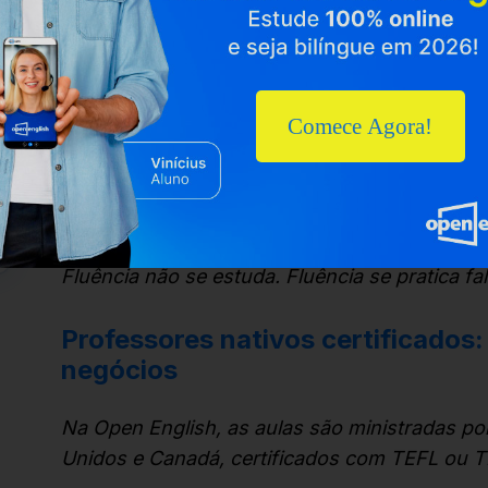
melhor se encaixa na sua rotina.
Isso elimina a principal barreira do adulto brasi
Comece Agora!
Dupla abordagem: estrutura
Aulas de gramática guiadas: para entend
Aulas focadas em conversação: fluência,
Fluência não se estuda. Fluência se pratica fa
Professores nativos certificados:
negócios
Na Open English, as aulas são ministradas po
Unidos e Canadá, certificados com TEFL ou 