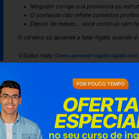
Ninguém corrige sua pronúncia ou estrut
O conteúdo não reflete contextos profiss
Depois de meses… você continua sem fa
O cérebro só aprende a falar inglês quando é
💡Saiba mais:
Como aprender inglês rápido com a
Como funcionam, na prática, as au
As aulas ao vivo combinam estrutura acadêmi
conversação. Em plataformas líderes como a 
assim:
Aulas novas a cada 30 minut
Você pode entrar em uma aula sem agendamen