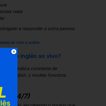
ura
ionais reais
lar
 obrigado a responder a outra pessoa.
ulas ao vivo e online
las de inglês ao vivo?
ca com prática constante de
Open English, o modelo funciona
os (24/7)
to prévio, escolhendo o horário que