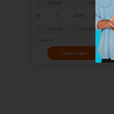
Celular
Fixo
Para mim
Para outra pessoa
* Obrigatório
Comece agora