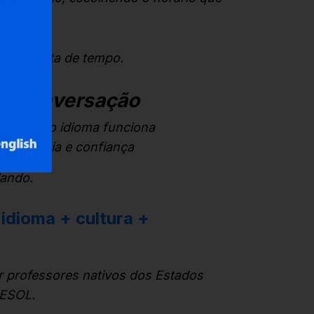
leiro: falta de tempo.
 + conversação
er como o idioma funciona
 pronúncia e confiança
lando.
 idioma + cultura +
r professores nativos dos Estados
TESOL.