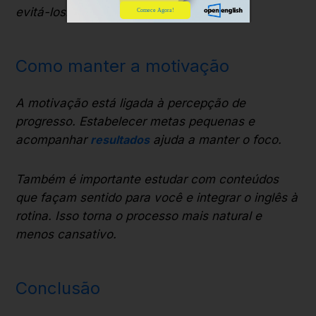
evitá-los.
Comece Agora!
Como manter a motivação
A motivação está ligada à percepção de
progresso. Estabelecer metas pequenas e
acompanhar
resultados
ajuda a manter o foco.
Também é importante estudar com conteúdos
que façam sentido para você e integrar o inglês à
rotina. Isso torna o processo mais natural e
menos cansativo.
Conclusão