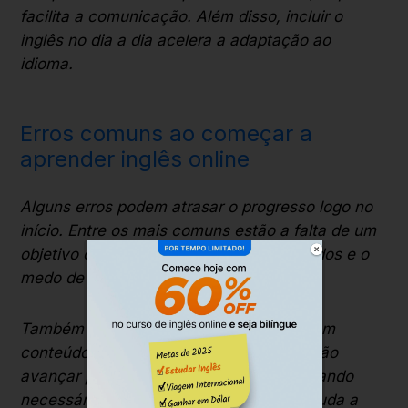
facilita a comunicação. Além disso, incluir o
inglês no dia a dia acelera a adaptação ao
idioma.
Erros comuns ao começar a
aprender inglês online
Alguns erros podem atrasar o progresso logo no
início. Entre os mais comuns estão a falta de um
objetivo claro, a inconsistência nos estudos e o
medo de falar.
Também é comum permanecer apenas em
conteúdos básicos por muito tempo ou não
avançar para um método estruturado quando
necessário. Reconhecer esses pontos ajuda a