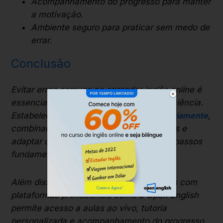
Acompanhamento do progresso para manter
a motivação.
Ambiente seguro para praticar sem medo de
errar.
Conclusão
Evitar erros comuns ao aprender inglês online é
essencial para avançar rápido e com eficiência.
Estabelecer objetivos claros,
praticar diariamente
,
combinar teoria e prática, aceitar os erros e
adaptar o aprendizado ao seu estilo são passos
fundamentais.
Além disso, complementar apps gratuitos com
Comece Agora!
plataformas profissionais como a Open English
permite acesso a aulas ao vivo, tutoria
personalizada e acompanhamento do progresso,