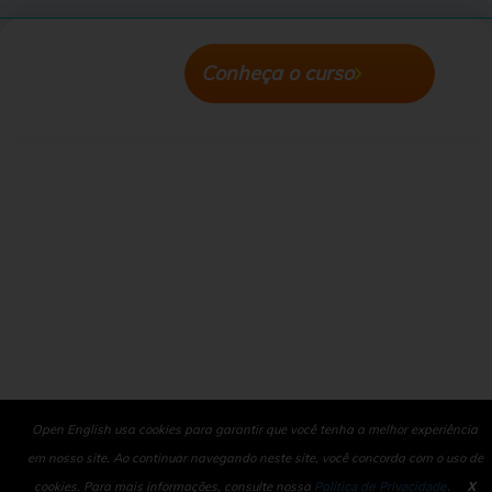
Conheça o curso
Open English usa cookies para garantir que você tenha a melhor experiência
em nosso site. Ao continuar navegando neste site, você concorda com o uso de
cookies. Para mais informações, consulte nossa
Política de Privacidade
.
X