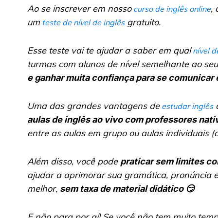
Ao se inscrever em nosso
,
curso de inglês online
um
gratuito.
teste de nível de inglês
Esse teste vai te ajudar a saber em qual
nível d
turmas com alunos de nível semelhante ao seu
e ganhar muita confiança para se comunicar 
Uma das grandes vantagens de
c
estudar inglês
aulas de inglês ao vivo com professores nativ
entre as aulas em grupo ou aulas individuais (
Além disso, você pode
praticar sem limites c
ajudar a aprimorar sua gramática, pronúncia e 
melhor,
sem taxa de material didático 😏
E não para por aí! Se você não tem muito temp