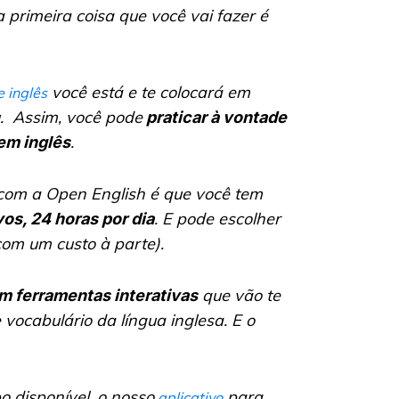
 a primeira coisa que você vai fazer é
você está e te colocará em
e inglês
. Assim, você pode
praticar à vontade
.
em inglês
om a Open English é que você tem
. E pode escolher
os, 24 horas por dia
com um custo à parte).
que vão te
om ferramentas interativas
vocabulário da língua inglesa. E o
o disponível, o nosso
para
aplicativo