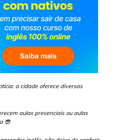
tícia: a cidade oferece diversas
erecem aulas presenciais ou aulas
a 😎
prender inglês, não deixe de conferir