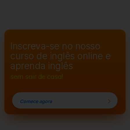
Inscreva-se no nosso
curso de
inglês online e
aprenda inglês
sem sair de casa!
Comece agora