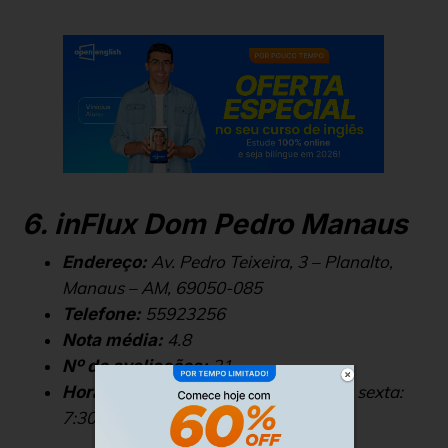
6. inFlux Dom Pedro Manaus
Av. Pedro Teixeira, 3 – Planalto,
Endereço:
Manaus – AM, 69050-085
55923256
Telefone:
4.8
Nota média:
21
Nº de avaliações:
Segunda a sexta:
Horário de atendimento:
7:30 – 21:15, Sábado: 8:00 – 21:15