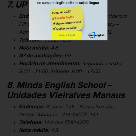
7. UPTIME – Manaus
Av. Jornalista Humberto Calderaro
Endereço:
Filho, 11 – Quadra I Conjunto Abílio Nery –
Adrianópolis, Manaus – AM, 69057-021
Comece Agora!
559297256
Telefone:
4.8
Nota média:
60
Nº de avaliações:
Segunda a sexta:
Horário de atendimento:
8:00 – 21:00, Sábado: 9:00 – 17:00
8. Minds English School –
Unidades Vieiralves Manaus
R. Acre, 125 – Nossa Sra. das
Endereço:
Graças, Manaus – AM, 69005-141
Manaus 55914275
Telefone:
4.8
Nota média: