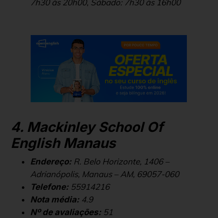
7h30 às 20h00, Sábado: 7h30 às 16h00
4. Mackinley School Of
English Manaus
R. Belo Horizonte, 1406 –
Endereço:
Adrianópolis, Manaus – AM, 69057-060
55914216
Telefone:
4.9
Nota média:
51
Nº de avaliações: