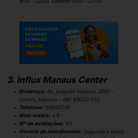
8:00 – 22:00, Sábado: 9:00 – 17:00
3. Influx Manaus Center
Av. Joaquim Nabuco, 2081 –
Endereço:
Centro, Manaus – AM, 69020-031
55916275
Telefone:
4.9
Nota média:
63
Nº de avaliações:
Segunda a sexta:
Horário de atendimento: