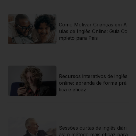
 j
Como Motivar Crianças em A
 g
ulas de Inglês Online: Guia Co
 r
mpleto para Pais
Recursos interativos de inglês
az
online: aprenda de forma prá
a
tica e eficaz
sa
Sessões curtas de inglês diári
rat
as: o método mais eficaz para