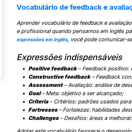
Vocabulário de feedback e avalia
Aprender vocabulário de feedback e avaliação
e profissional quando pensamos em inglês pa
, você pode comunicar-se
expressões em inglês
Expressões indispensáveis
Positive feedback
– Feedback positivo: e
Constructive feedback
– Feedback cons
Assessment
– Avaliação: análise de de
Goal
– Meta: objetivo a ser alcançado;
Criteria
– Critérios: padrões usados para
Fortresses
– Fortalezas: habilidades des
Challenges
– Desafios: áreas a melhorar
Adotar este vocabulário favorece o desenvol