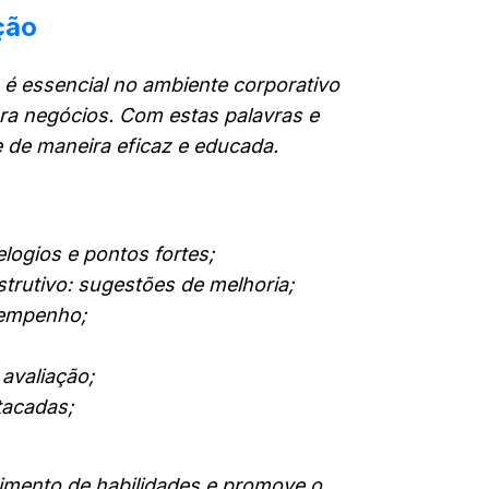
ção
 é essencial no ambiente corporativo
ra negócios. Com estas palavras e
 de maneira eficaz e educada.
logios e pontos fortes;
trutivo: sugestões de melhoria;
sempenho;
 avaliação;
tacadas;
.
vimento de habilidades e promove o