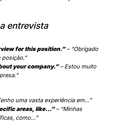
a entrevista
view for this position.”
– “Obrigado
 posição.”
 about your company.”
– Estou muito
presa.”
Tenho uma vasta experiência em…”
ecific areas, like…”
– “Minhas
íficas, como…”